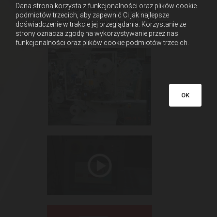
Dana strona korzysta z funkcjonalności oraz plików cookie
średnica maksymalna rolki - 500mm
podmiotów trzecich, aby zapewnić Ci jak najlepsze
średnica rdzenia (szpuli) bibuły - 76mm
doświadczenie w trakcie jej przeglądania. Korzystanie ze
strony oznacza zgodę na wykorzystywanie przez nas
funkcjonalności oraz plików cookie podmiotów trzecich.
OK