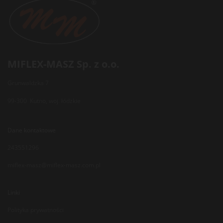
MIFLEX-MASZ Sp. z o.o.
Grunwaldzka 7
99-300 Kutno, woj. łódzkie
Dane kontaktowe
243551296
miflex-masz@miflex-masz.com.pl
Linki
Polityka prywatności