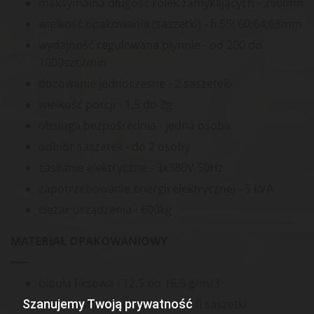
maksymalna długość rolek zamykających - 250mm
wielkość opakowania (saszetki) - fi 55; 60;64;68mm
wydajność regulowana płynnie - od 200 do
1000szt./min
dozowanie jednoczesne - 2 saszeteki
wielkość porcji - 1,5 do 2g
obsługa bezpośrednia - jedna osoba
odbiór saszetek - do 2 osoby
zasilanie elektryczne - 3x380V 50Hz
zapotrzebowanie energii elektrycznej - 5 kVA
ciężar urządzenia - 600kg
MATERIAŁ OPAKOWANIOWY
bibuła fiksowa - 12,5 do 16,5 g/m/3
Szanujemy Twoją prywatność
szerokość bibuły - zależna od fi saszetki