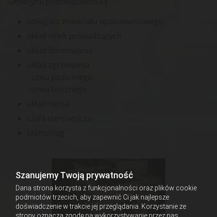
Głównymi podzespołami są:
odwijjacz materiału opakowaniowego
układ rolek prowadzących
układ formowania
układ zgrzewania
- szwu poziomego
- szwu bocznego
układ cięcia
szafa sterownicza
taśmociąg
Szanujemy Twoją prywatność
Dana strona korzysta z funkcjonalności oraz plików cookie
podmiotów trzecich, aby zapewnić Ci jak najlepsze
doświadczenie w trakcie jej przeglądania. Korzystanie ze
strony oznacza zgodę na wykorzystywanie przez nas