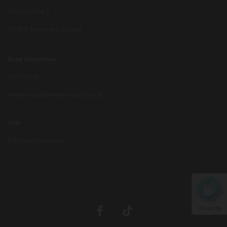
Grunwaldzka 7
99-300 Kutno, woj. łódzkie
Dane kontaktowe
243551296
miflex-masz@miflex-masz.com.pl
Linki
Polityka prywatności
hCaptcha